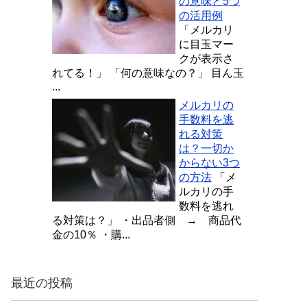
の意味と5つ
の活用例
「メルカリ
に目玉マー
クが表示さ
れてる！」 「何の意味なの？」 目ん玉
...
メルカリの
手数料を逃
れる対策
は？一切か
からない3つ
の方法
「メ
ルカリの手
数料を逃れ
る対策は？」 ・出品者側 → 商品代
金の10％ ・購...
最近の投稿