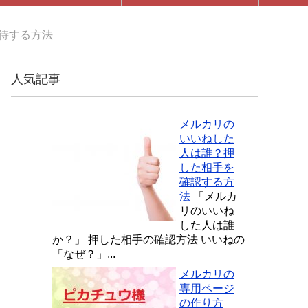
待する方法
人気記事
メルカリの
いいねした
人は誰？押
した相手を
確認する方
法
「メルカ
リのいいね
した人は誰
か？」 押した相手の確認方法 いいねの
「なぜ？」...
メルカリの
専用ページ
の作り方