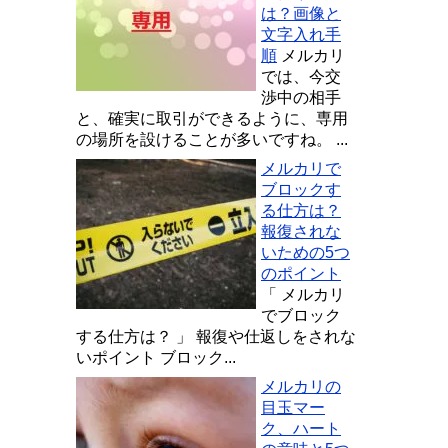
は？画像と
文字入れ手
順
メルカリ
では、今交
渉中の相手
と、確実に取引ができるように、専用
の場所を設けることが多いですね。 ...
メルカリで
ブロックす
る仕方は？
報復されな
いための5つ
のポイント
「 メルカリ
でブロック
する仕方は？ 」 報復や仕返しをされな
いポイント ブロック...
メルカリの
目玉マー
ク、ハート